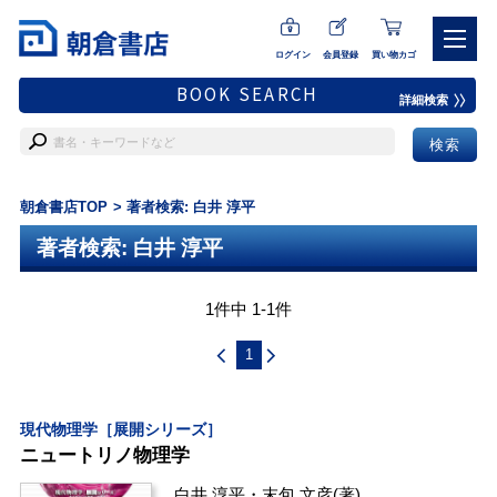
ログイン
会員登録
買い物カゴ
BOOK SEARCH
詳細検索
朝倉書店TOP
著者検索: 白井 淳平
著者検索: 白井 淳平
1件中 1-1件
1
現代物理学［展開シリーズ］
ニュートリノ物理学
白井 淳平
・
末包 文彦
(著)