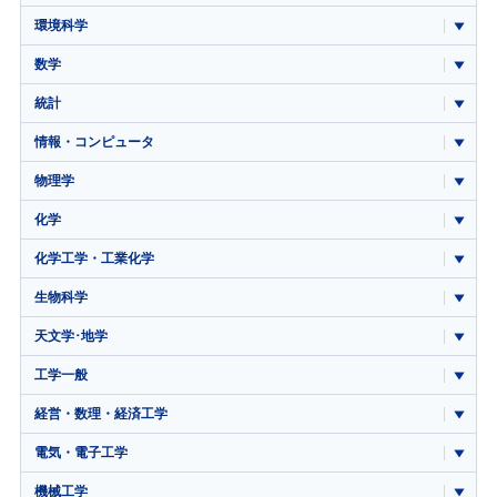
環境科学
数学
統計
情報・コンピュータ
物理学
化学
化学工学・工業化学
生物科学
天文学･地学
工学一般
経営・数理・経済工学
電気・電子工学
機械工学