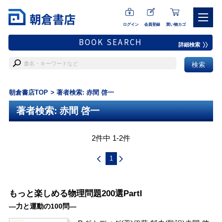
ログイン
会員登録
買い物カゴ
BOOK SEARCH
詳細検索
朝倉書店TOP
著者検索: 赤間 啓一
著者検索: 赤間 啓一
2件中 1-2件
1
もっと楽しめる物理問題200選PartI
―力と運動の100問―