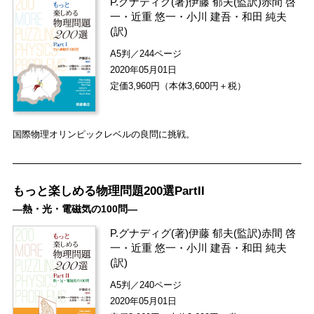
P.グナディグ
(著)
伊藤 郁夫
(監訳)
赤間 啓
一
・
近重 悠一
・
小川 建吾
・
和田 純夫
(訳)
A5判／244ページ
2020年05月01日
定価3,960円（本体3,600円＋税）
国際物理オリンピックレベルの良問に挑戦。
もっと楽しめる物理問題200選PartII
―熱・光・電磁気の100問―
P.グナディグ
(著)
伊藤 郁夫
(監訳)
赤間 啓
一
・
近重 悠一
・
小川 建吾
・
和田 純夫
(訳)
A5判／240ページ
2020年05月01日