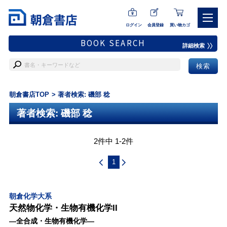
ログイン
会員登録
買い物カゴ
BOOK SEARCH
詳細検索
朝倉書店TOP
著者検索: 磯部 稔
著者検索: 磯部 稔
2件中 1-2件
1
朝倉化学大系
天然物化学・生物有機化学II
―全合成・生物有機化学―