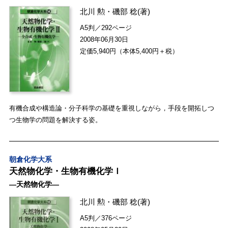
北川 勲
・
磯部 稔
(著)
A5判／292ページ
2008年06月30日
定価5,940円（本体5,400円＋税）
有機合成や構造論・分子科学の基礎を重視しながら，手段を開拓しつ
つ生物学の問題を解決する姿。
朝倉化学大系
天然物化学・生物有機化学Ｉ
―天然物化学―
北川 勲
・
磯部 稔
(著)
A5判／376ページ