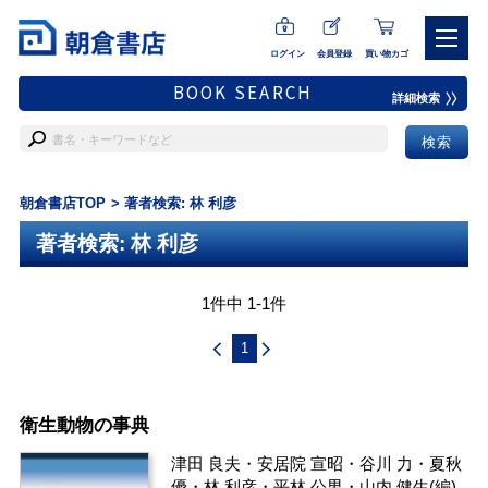
ログイン
会員登録
買い物カゴ
BOOK SEARCH
詳細検索
朝倉書店TOP
著者検索: 林 利彦
著者検索: 林 利彦
1件中 1-1件
1
衛生動物の事典
津田 良夫
・
安居院 宣昭
・
谷川 力
・
夏秋
優
・
林 利彦
・
平林 公男
・
山内 健生
(編)