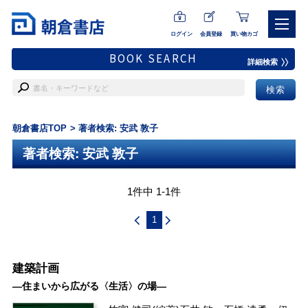
ログイン
会員登録
買い物カゴ
BOOK SEARCH
詳細検索
朝倉書店TOP
著者検索: 安武 敦子
著者検索: 安武 敦子
1件中 1-1件
1
建築計画
―住まいから広がる〈生活〉の場―