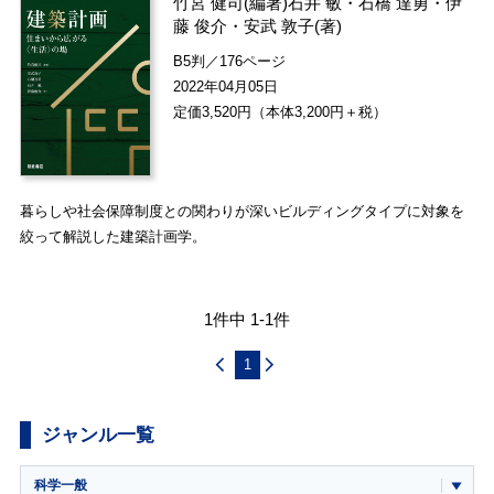
竹宮 健司
(編著)
石井 敏
・
石橋 達勇
・
伊
藤 俊介
・
安武 敦子
(著)
B5判／176ページ
2022年04月05日
定価3,520円（本体3,200円＋税）
暮らしや社会保障制度との関わりが深いビルディングタイプに対象を
絞って解説した建築計画学。
1件中 1-1件
1
ジャンル一覧
科学一般