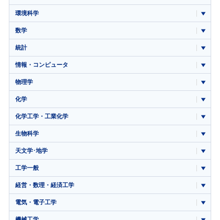
環境科学
数学
統計
情報・コンピュータ
物理学
化学
化学工学・工業化学
生物科学
天文学･地学
工学一般
経営・数理・経済工学
電気・電子工学
機械工学