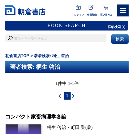
ログイン
会員登録
買い物カゴ
BOOK SEARCH
詳細検索
朝倉書店TOP
著者検索: 桐生 啓治
著者検索: 桐生 啓治
1件中 1-1件
1
コンパクト家畜病理学各論
桐生 啓治
・
町田 登
(著)