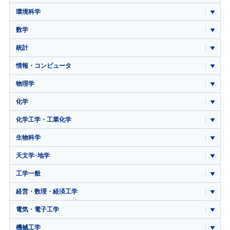
環境科学
数学
統計
情報・コンピュータ
物理学
化学
化学工学・工業化学
生物科学
天文学･地学
工学一般
経営・数理・経済工学
電気・電子工学
機械工学