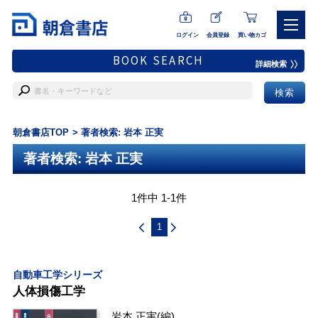
ログイン
会員登録
買い物カゴ
BOOK SEARCH
詳細検索
朝倉書店TOP
著者検索: 岩本 正実
著者検索: 岩本 正実
1件中 1-1件
1
自動車工学シリーズ
人体損傷工学
岩本 正実
(編)