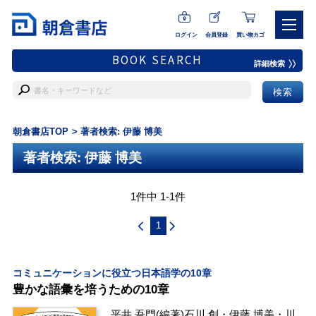
ログイン
会員登録
買い物カゴ
BOOK SEARCH
詳細検索
朝倉書店TOP
著者検索: 伊藤 博美
著者検索: 伊藤 博美
1件中 1-1件
1
コミュニケーションに役立つ日本語学の10章
豊かな語彙を培うための10章
平井 吾門
(編著)
石川 創
・
伊藤 博美
・
川