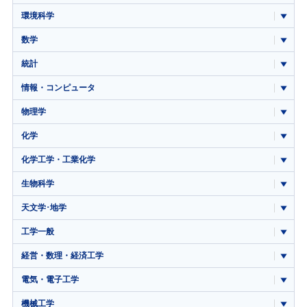
環境科学
数学
統計
情報・コンピュータ
物理学
化学
化学工学・工業化学
生物科学
天文学･地学
工学一般
経営・数理・経済工学
電気・電子工学
機械工学