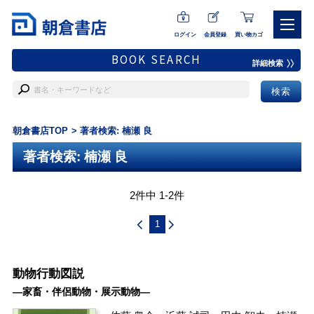
ログイン
会員登録
買い物カゴ
BOOK SEARCH
詳細検索
朝倉書店TOP
著者検索: 楠瀬 良
著者検索: 楠瀬 良
2件中 1-2件
1
動物行動図説
―家畜・伴侶動物・展示動物―