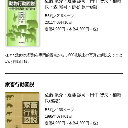
佐藤 衆介
・
近藤 誠司
・
田中 智夫
・
楠瀬
良
・
森 裕司
・
伊谷 原一
(編)
B5判／216ページ
2011年09月10日
定価4,950円（本体4,500円＋税）
様々な動物の行動を専門的視点から，600枚以上の写真と解説文でまと
めた行動目録。
家畜行動図説
佐藤 衆介
・
近藤 誠司
・
田中 智夫
・
楠瀬
良
(編著)
B5判／136ページ
1995年07月01日
定価4,950円（本体4,500円＋税）