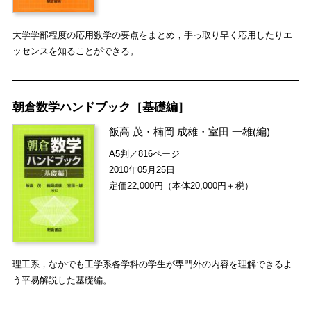
大学学部程度の応用数学の要点をまとめ，手っ取り早く応用したりエ
ッセンスを知ることができる。
朝倉数学ハンドブック［基礎編］
飯高 茂
・
楠岡 成雄
・
室田 一雄
(編)
A5判／816ページ
2010年05月25日
定価22,000円（本体20,000円＋税）
理工系，なかでも工学系各学科の学生が専門外の内容を理解できるよ
う平易解説した基礎編。