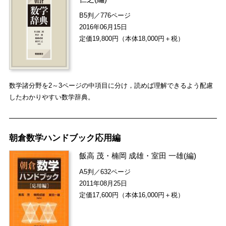
B5判／776ページ
2016年06月15日
定価19,800円（本体18,000円＋税）
数学諸分野を2～3ページの中項目に分け，読めば理解できるよう配慮
したわかりやすい数学辞典。
朝倉数学ハンドブック応用編
飯高 茂
・
楠岡 成雄
・
室田 一雄
(編)
A5判／632ページ
2011年08月25日
定価17,600円（本体16,000円＋税）