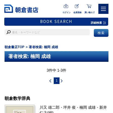
ログイン
会員登録
買い物カゴ
BOOK SEARCH
詳細検索
朝倉書店TOP
著者検索: 楠岡 成雄
著者検索: 楠岡 成雄
3件中 1-3件
1
朝倉数学辞典
川又 雄二郎
・
坪井 俊
・
楠岡 成雄
・
新井
仁之
(編)