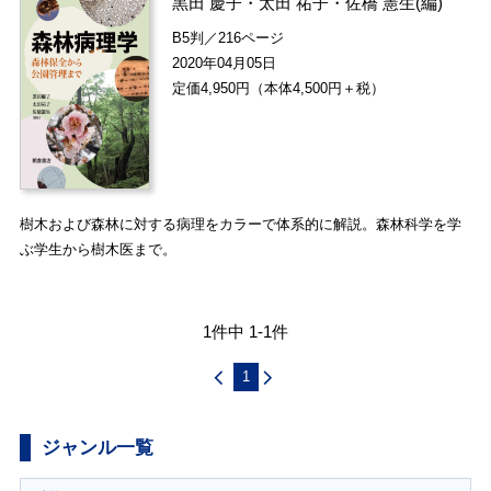
黒田 慶子
・
太田 祐子
・
佐橋 憲生
(編)
B5判／216ページ
2020年04月05日
定価4,950円（本体4,500円＋税）
樹木および森林に対する病理をカラーで体系的に解説。森林科学を学
ぶ学生から樹木医まで。
1件中 1-1件
1
ジャンル一覧