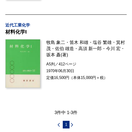
近代工業化学
材料化学I
牧島 象二
・
笛木 和雄
・
塩谷 繁雄
・
箕村
茂
・
佐伯 雄造
・
高須 新一郎
・
今川 宏
・
坂本 矗
(著)
A5判／412ページ
1970年06月30日
定価16,500円（本体15,000円＋税）
3件中 1-3件
1