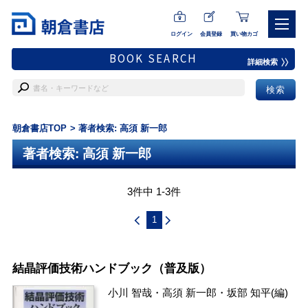
ログイン
会員登録
買い物カゴ
BOOK SEARCH
詳細検索
朝倉書店TOP
著者検索: 高須 新一郎
著者検索: 高須 新一郎
3件中 1-3件
1
結晶評価技術ハンドブック（普及版）
小川 智哉
・
高須 新一郎
・
坂部 知平
(編)