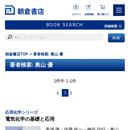
ログイン
会員登録
買い物カゴ
BOOK SEARCH
詳細検索
朝倉書店TOP
著者検索: 奥山 優
著者検索: 奥山 優
1件中 1-1件
1
応用化学シリーズ
電気化学の基礎と応用
美浦 隆
・
佐藤 祐一
・
神谷 信行
・
奥山