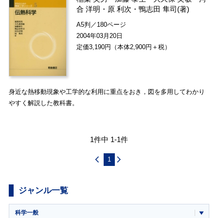
合 洋明
・
原 利次
・
鴨志田 隼司
(著)
A5判／180ページ
2004年03月20日
定価3,190円（本体2,900円＋税）
身近な熱移動現象や工学的な利用に重点をおき，図を多用してわかり
やすく解説した教科書。
1件中 1-1件
1
ジャンル一覧
科学一般