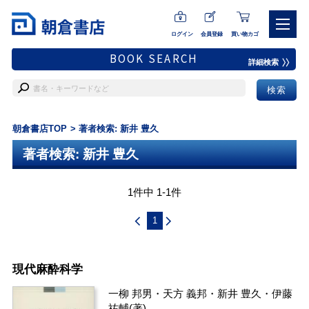
ログイン
会員登録
買い物カゴ
BOOK SEARCH
詳細検索
朝倉書店TOP
著者検索: 新井 豊久
著者検索: 新井 豊久
1件中 1-1件
1
現代麻酔科学
一柳 邦男
・
天方 義邦
・
新井 豊久
・
伊藤
祐輔
(著)