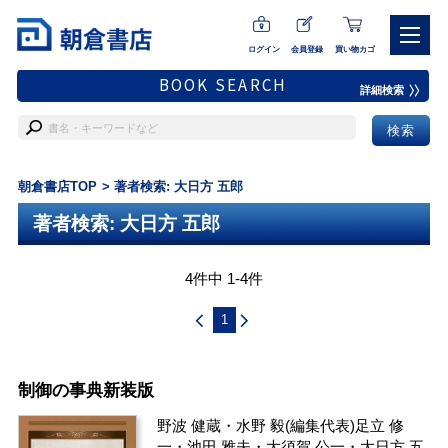
ログイン
会員登録
買い物カゴ
BOOK SEARCH
詳細検索
朝倉書店TOP
著者検索: 大日方 五郎
著者検索: 大日方 五郎
4件中 1-4件
1
制御の事典新装版
野波 健蔵
・
水野 毅
(編集代表)
足立 修
一
・
池田 雅夫
・
大須賀 公一
・
大日方 五