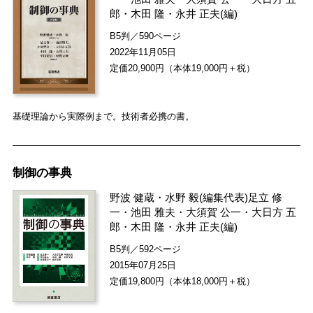
郎
・
木田 隆
・
永井 正夫
(編)
B5判／590ページ
2022年11月05日
定価20,900円（本体19,000円＋税）
基礎理論から実際例まで。技術者必携の書。
制御の事典
野波 健蔵
・
水野 毅
(編集代表)
足立 修
一
・
池田 雅夫
・
大須賀 公一
・
大日方 五
郎
・
木田 隆
・
永井 正夫
(編)
B5判／592ページ
2015年07月25日
定価19,800円（本体18,000円＋税）