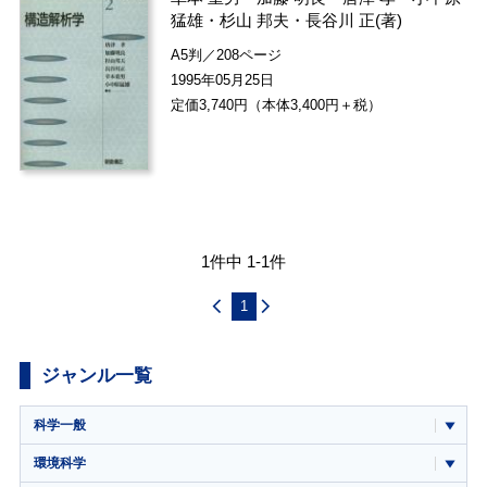
猛雄
・
杉山 邦夫
・
長谷川 正
(著)
A5判／208ページ
1995年05月25日
定価3,740円（本体3,400円＋税）
1件中 1-1件
1
ジャンル一覧
科学一般
環境科学