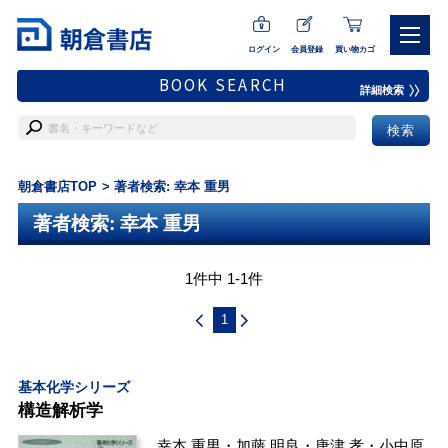
ログイン
会員登録
買い物カゴ
BOOK SEARCH
詳細検索
朝倉書店TOP
著者検索: 幸本 重男
著者検索: 幸本 重男
1件中 1-1件
1
基本化学シリーズ
構造解析学
幸本 重男
・
加藤 明良
・
唐津 孝
・
小中原