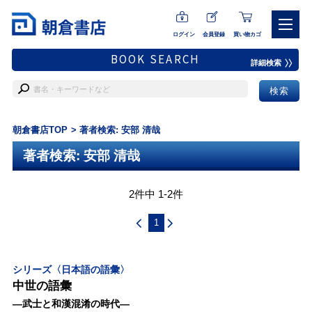
ログイン
会員登録
買い物カゴ
BOOK SEARCH
詳細検索
朝倉書店TOP
著者検索: 安部 清哉
著者検索: 安部 清哉
2件中 1-2件
1
シリーズ〈日本語の語彙〉
中世の語彙
―武士と和漢混淆の時代―