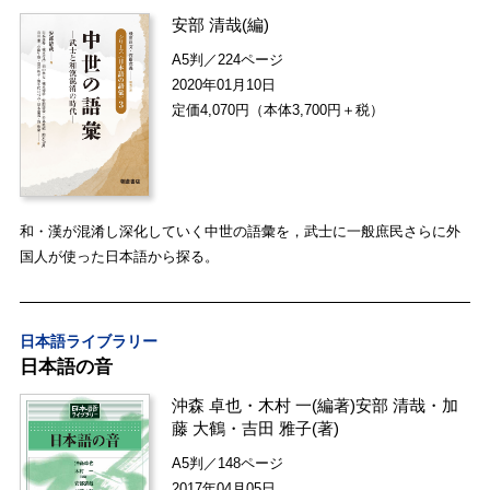
安部 清哉
(編)
A5判／224ページ
2020年01月10日
定価4,070円（本体3,700円＋税）
和・漢が混淆し深化していく中世の語彙を，武士に一般庶民さらに外
国人が使った日本語から探る。
日本語ライブラリー
日本語の音
沖森 卓也
・
木村 一
(編著)
安部 清哉
・
加
藤 大鶴
・
吉田 雅子
(著)
A5判／148ページ
2017年04月05日