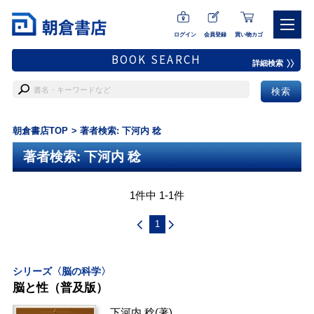
ログイン
会員登録
買い物カゴ
BOOK SEARCH
詳細検索
朝倉書店TOP
著者検索: 下河内 稔
著者検索: 下河内 稔
1件中 1-1件
1
シリーズ〈脳の科学〉
脳と性（普及版）
下河内 稔
(著)