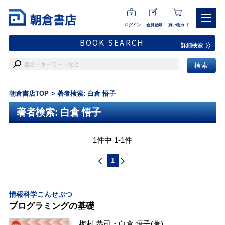
ログイン
会員登録
買い物カゴ
BOOK SEARCH
詳細検索
朝倉書店TOP
著者検索: 白倉 悟子
著者検索: 白倉 悟子
1件中 1-1件
1
情報科学こんせぷつ
プログラミングの基礎
梅村 恭司
・
白倉 悟子
(著)