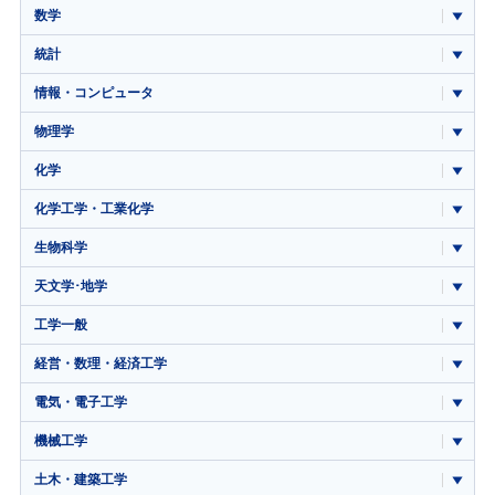
数学
統計
情報・コンピュータ
物理学
化学
化学工学・工業化学
生物科学
天文学･地学
工学一般
経営・数理・経済工学
電気・電子工学
機械工学
土木・建築工学