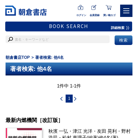
ログイン
会員登録
買い物カゴ
BOOK SEARCH
詳細検索
朝倉書店TOP
著者検索: 他4名
著者検索: 他4名
1件中 1-1件
1
最新内燃機関［改訂版］
秋濱 一弘
・
津江 光洋
・
友田 晃利
・
野村
浩司
・
松村 恵理子
(編著)
他4名
(著)