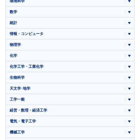
環境科学
数学
統計
情報・コンピュータ
物理学
化学
化学工学・工業化学
生物科学
天文学･地学
工学一般
経営・数理・経済工学
電気・電子工学
機械工学