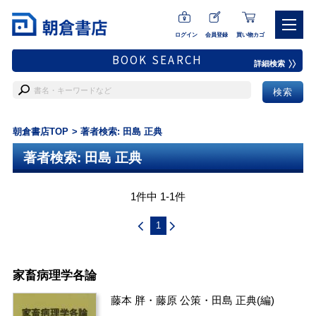
ログイン
会員登録
買い物カゴ
BOOK SEARCH
詳細検索
朝倉書店TOP
著者検索: 田島 正典
著者検索: 田島 正典
1件中 1-1件
1
家畜病理学各論
藤本 胖
・
藤原 公策
・
田島 正典
(編)