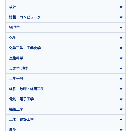
統計
情報・コンピュータ
物理学
化学
化学工学・工業化学
生物科学
天文学･地学
工学一般
経営・数理・経済工学
電気・電子工学
機械工学
土木・建築工学
農学