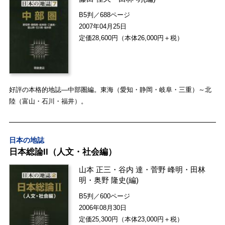
B5判／688ページ
2007年04月25日
定価28,600円（本体26,000円＋税）
好評の本格的地誌―中部圏編。東海（愛知・静岡・岐阜・三重）～北
陸（富山・石川・福井）。
日本の地誌
日本総論II（人文・社会編）
山本 正三
・
谷内 達
・
菅野 峰明
・
田林
明
・
奥野 隆史
(編)
B5判／600ページ
2006年08月30日
定価25,300円（本体23,000円＋税）