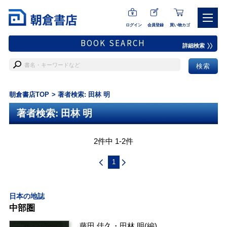
ログイン
会員登録
買い物カゴ
BOOK SEARCH
詳細検索
朝倉書店TOP
著者検索: 田林 明
著者検索: 田林 明
2件中 1-2件
1
日本の地誌
中部圏
藤田 佳久
・
田林 明
(編)