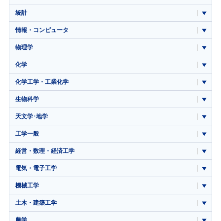
統計
情報・コンピュータ
物理学
化学
化学工学・工業化学
生物科学
天文学･地学
工学一般
経営・数理・経済工学
電気・電子工学
機械工学
土木・建築工学
農学