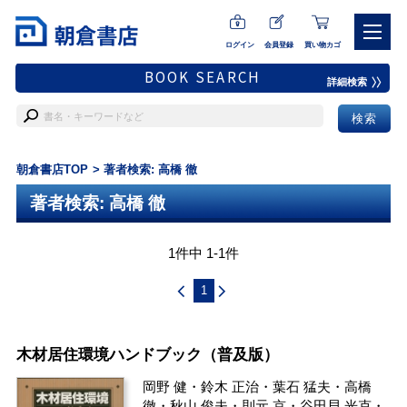
ログイン
会員登録
買い物カゴ
BOOK SEARCH
詳細検索
朝倉書店TOP
著者検索: 高橋 徹
著者検索: 高橋 徹
1件中 1-1件
1
木材居住環境ハンドブック（普及版）
岡野 健
・
鈴木 正治
・
葉石 猛夫
・
高橋
徹
・
秋山 俊夫
・
則元 京
・
谷田貝 光克
・