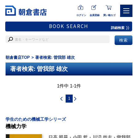
ログイン
会員登録
買い物カゴ
BOOK SEARCH
詳細検索
朝倉書店TOP
著者検索: 曽我部 雄次
著者検索: 曽我部 雄次
1件中 1-1件
1
学生のための機械工学シリーズ
機械力学
日高 照晃
・
小田 哲
・
川辺 尚志
・
曽我部