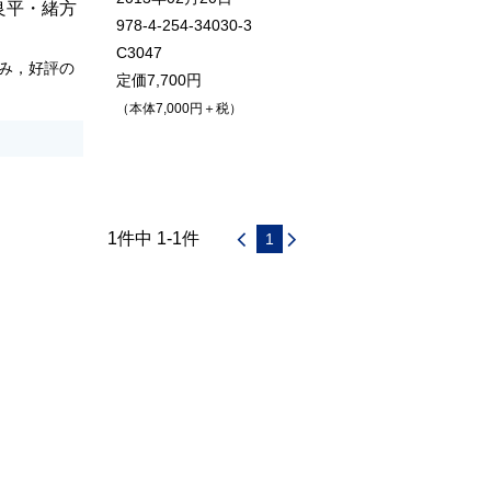
良平
・
緒方
978-4-254-34030-3
C3047
み，好評の
定価7,700円
（本体7,000円＋税）
1件中 1-1件
1