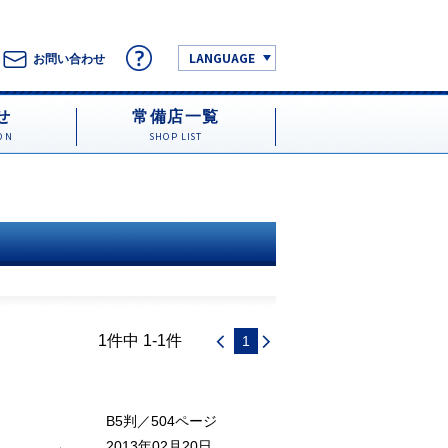
LANGUAGE
お問い合わせ
せ
常備店一覧
ON
SHOP LIST
1件中 1-1件
1
B5判／504ページ
2013年02月20日