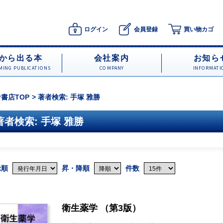
ログイン
会員登録
買い物カゴ
から出る本
会社案内
お知ら
ING PUBLICATIONS
COMPANY
INFORMATI
書店TOP
著者検索: 手塚 雅勝
著者検索: 手塚 雅勝
示順
昇・降順
件数
衛生薬学 （第3版）