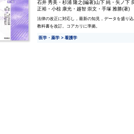
石井 秀美
・
杉浦 隆之
(編著)
山下 純
・
矢ノ下 
正裕
・
小椋 康光
・
越智 崇文
・
手塚 雅勝
(著)
法律の改正に対応し，最新の知見，データを盛り込
教科書を改訂。コアカリに準拠。
医学・薬学
看護学