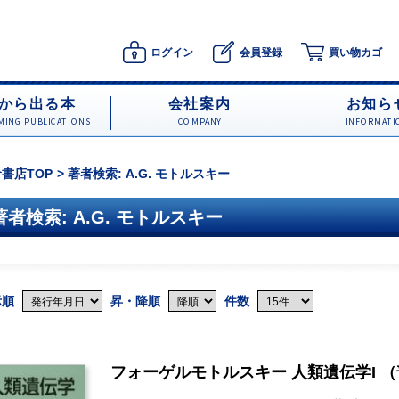
ログイン
会員登録
買い物カゴ
から出る本
会社案内
お知ら
ING PUBLICATIONS
COMPANY
INFORMATI
書店TOP
著者検索: A.G. モトルスキー
著者検索: A.G. モトルスキー
示順
昇・降順
件数
フォーゲルモトルスキー 人類遺伝学I 