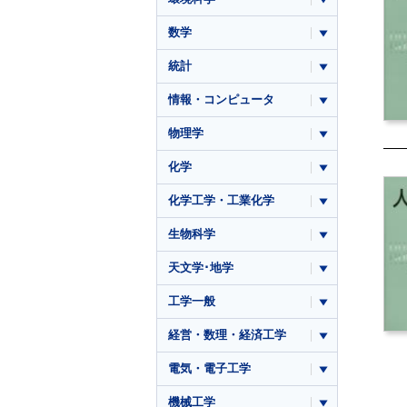
数学
統計
情報・コンピュータ
物理学
化学
化学工学・工業化学
生物科学
天文学･地学
工学一般
経営・数理・経済工学
電気・電子工学
機械工学