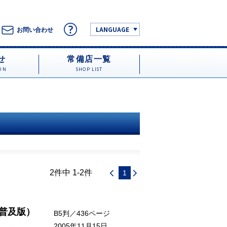
LANGUAGE
お問い合わせ
せ
常備店一覧
ON
SHOP LIST
2件中 1-2件
1
（普及版）
B5判／436ページ
2005年11月15日