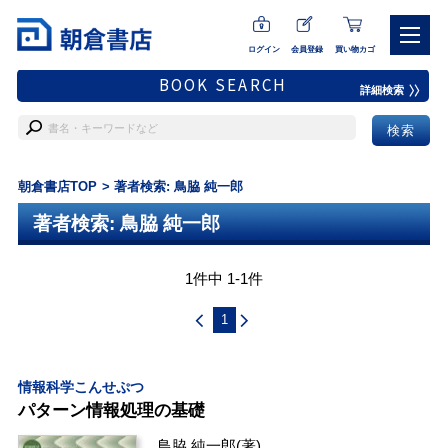
ログイン
会員登録
買い物カゴ
BOOK SEARCH
詳細検索
朝倉書店TOP
著者検索: 鳥脇 純一郎
著者検索: 鳥脇 純一郎
1件中 1-1件
1
情報科学こんせぷつ
パターン情報処理の基礎
鳥脇 純一郎
(著)