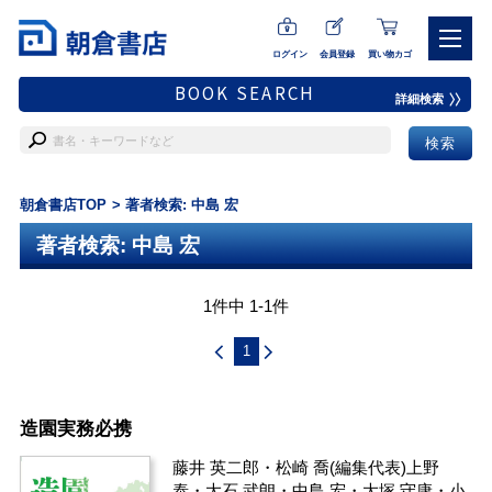
ログイン
会員登録
買い物カゴ
BOOK SEARCH
詳細検索
朝倉書店TOP
著者検索: 中島 宏
著者検索: 中島 宏
1件中 1-1件
1
造園実務必携
藤井 英二郎
・
松崎 喬
(編集代表)
上野
泰
・
大石 武朗
・
中島 宏
・
大塚 守康
・
小