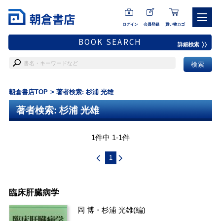
ログイン
会員登録
買い物カゴ
BOOK SEARCH
詳細検索
朝倉書店TOP
著者検索: 杉浦 光雄
著者検索: 杉浦 光雄
1件中 1-1件
1
臨床肝臓病学
岡 博
・
杉浦 光雄
(編)