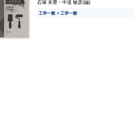
石塚 末豊
・
中道 敏彦
(編)
工学一般
工学一般