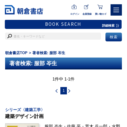
ログイン
会員登録
買い物カゴ
BOOK SEARCH
詳細検索
朝倉書店TOP
著者検索: 服部 岑生
著者検索: 服部 岑生
1件中 1-1件
1
シリーズ〈建築工学〉
建築デザイン計画
服部 岑生
・
佐藤 平
・
荒木 兵一郎
・
水野