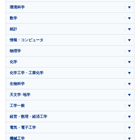
環境科学
数学
統計
情報・コンピュータ
物理学
化学
化学工学・工業化学
生物科学
天文学･地学
工学一般
経営・数理・経済工学
電気・電子工学
機械工学