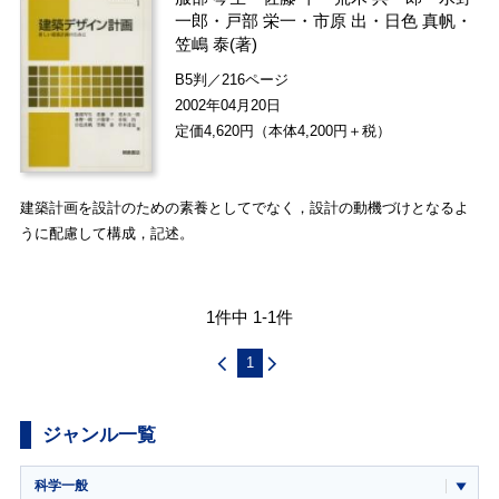
一郎
・
戸部 栄一
・
市原 出
・
日色 真帆
・
笠嶋 泰
(著)
B5判／216ページ
2002年04月20日
定価4,620円（本体4,200円＋税）
建築計画を設計のための素養としてでなく，設計の動機づけとなるよ
うに配慮して構成，記述。
1件中 1-1件
1
ジャンル一覧
科学一般