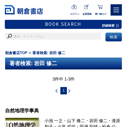
ログイン
会員登録
買い物カゴ
BOOK SEARCH
詳細検索
朝倉書店TOP
著者検索: 岩田 修二
著者検索: 岩田 修二
3件中 1-3件
1
自然地理学事典
小池 一之
・
山下 脩二
・
岩田 修二
・
漆原
和子
・
小泉 武栄
・
田瀬 則雄
・
松倉 公