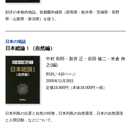
好評の本格的地誌。首都圏外縁部（群馬県・栃木県・茨城県・長野
県・山梨県・新潟県）を扱う。
日本の地誌
日本総論Ｉ（自然編）
中村 和郎
・
新井 正
・
岩田 修二
・
米倉 伸
之
(編)
B5判／416ページ
2005年11月28日
定価19,800円（本体18,000円＋税）
日本列島の位置と自然の特徴，日本列島の自然環境，日本の自然環境
と人間活動，などについて。