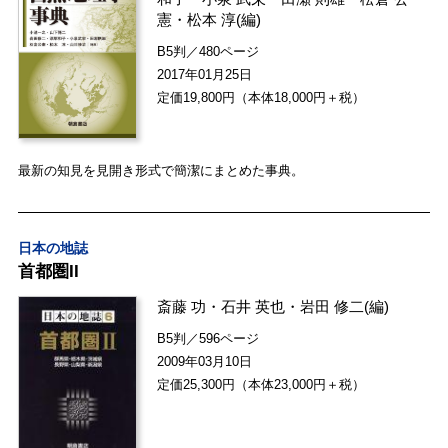
憲
・
松本 淳
(編)
B5判／480ページ
2017年01月25日
定価19,800円（本体18,000円＋税）
最新の知見を見開き形式で簡潔にまとめた事典。
日本の地誌
首都圏II
斎藤 功
・
石井 英也
・
岩田 修二
(編)
B5判／596ページ
2009年03月10日
定価25,300円（本体23,000円＋税）