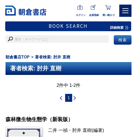
ログイン
会員登録
買い物カゴ
BOOK SEARCH
詳細検索
朝倉書店TOP
著者検索: 肘井 直樹
著者検索: 肘井 直樹
2件中 1-2件
1
森林微生物生態学（新装版）
二井 一禎
・
肘井 直樹
(編著)