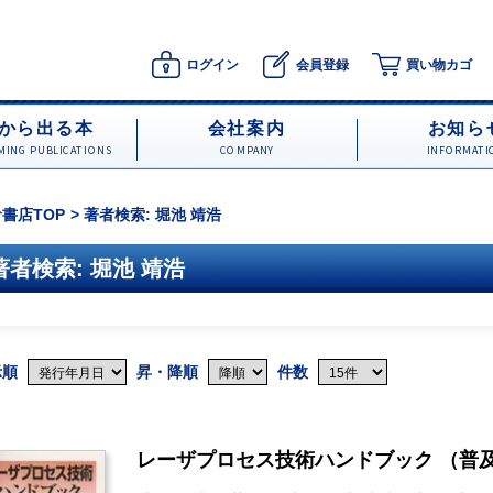
ログイン
会員登録
買い物カゴ
から出る本
会社案内
お知ら
ING PUBLICATIONS
COMPANY
INFORMATI
書店TOP
著者検索: 堀池 靖浩
著者検索: 堀池 靖浩
示順
昇・降順
件数
レーザプロセス技術ハンドブック （普