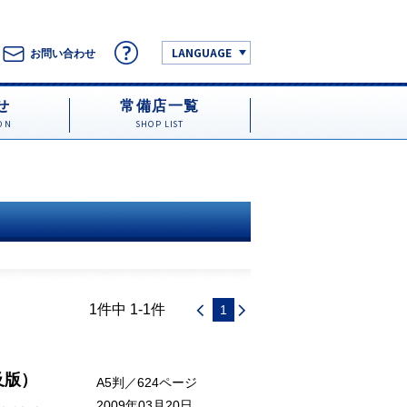
LANGUAGE
お問い合わせ
せ
常備店一覧
ON
SHOP LIST
1件中 1-1件
1
及版）
A5判／624ページ
2009年03月20日