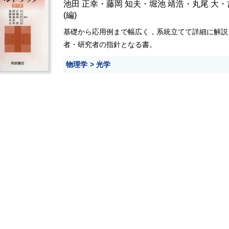
池田 正幸
・
藤岡 知夫
・
堀池 靖浩
・
丸尾 大
・
(編)
基礎から応用例まで幅広く，系統立てて詳細に解説
者・研究者の指針となる書。
物理学
光学