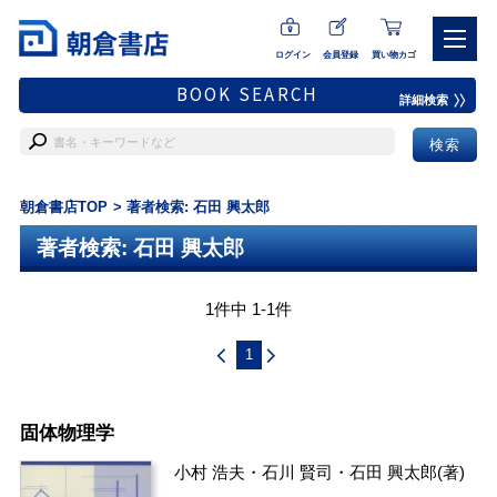
ログイン
会員登録
買い物カゴ
BOOK SEARCH
詳細検索
朝倉書店TOP
著者検索: 石田 興太郎
著者検索: 石田 興太郎
1件中 1-1件
1
固体物理学
小村 浩夫
・
石川 賢司
・
石田 興太郎
(著)