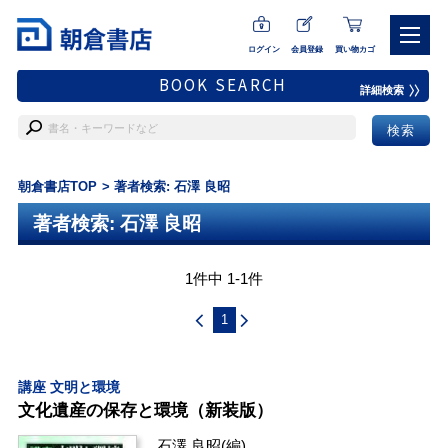
ログイン
会員登録
買い物カゴ
BOOK SEARCH
詳細検索
朝倉書店TOP
著者検索: 石澤 良昭
著者検索: 石澤 良昭
1件中 1-1件
1
講座 文明と環境
文化遺産の保存と環境（新装版）
石澤 良昭
(編)