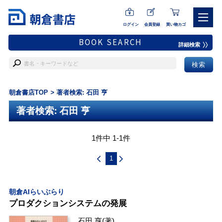
ログイン
会員登録
買い物カゴ
BOOK SEARCH
詳細検索
朝倉書店TOP
著者検索: 石田 亨
著者検索: 石田 亨
1件中 1-1件
1
朝倉AIらいぶらり
プロダクションシステムの発展
石田 亨
(著)