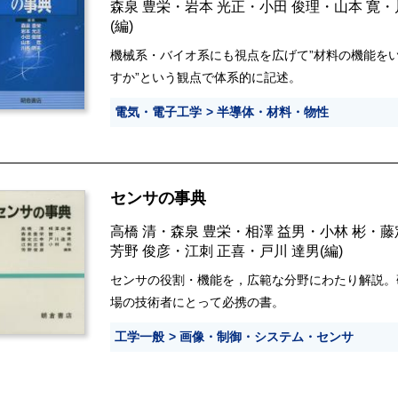
森泉 豊栄
・
岩本 光正
・
小田 俊理
・
山本 寛
・
(編)
機械系・バイオ系にも視点を広げて”材料の機能を
すか”という観点で体系的に記述。
電気・電子工学
半導体・材料・物性
センサの事典
高橋 清
・
森泉 豊栄
・
相澤 益男
・
小林 彬
・
藤
芳野 俊彦
・
江刺 正喜
・
戸川 達男
(編)
センサの役割・機能を，広範な分野にわたり解説。
場の技術者にとって必携の書。
工学一般
画像・制御・システム・センサ