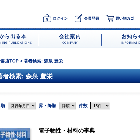
ログイン
会員登録
買い物カゴ
から出る本
会社案内
お知ら
ING PUBLICATIONS
COMPANY
INFORMATI
書店TOP
著者検索: 森泉 豊栄
著者検索: 森泉 豊栄
示順
昇・降順
件数
電子物性・材料の事典