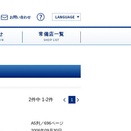
LANGUAGE
お問い合わせ
せ
常備店一覧
ON
SHOP LIST
2件中 1-2件
1
A5判／696ページ
2006年09月30日