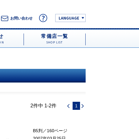
LANGUAGE
お問い合わせ
せ
常備店一覧
ON
SHOP LIST
2件中 1-2件
1
B5判／160ページ
2007年03月25日