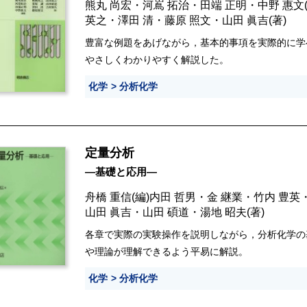
熊丸 尚宏
・
河嶌 拓治
・
田端 正明
・
中野 惠文
英之
・
澤田 清
・
藤原 照文
・
山田 眞吉
(著)
豊富な例題をあげながら，基本的事項を実際的に学
やさしくわかりやすく解説した。
化学
分析化学
定量分析
―基礎と応用―
舟橋 重信
(編)
内田 哲男
・
金 継業
・
竹内 豊英
山田 眞吉
・
山田 碩道
・
湯地 昭夫
(著)
各章で実際の実験操作を説明しながら，分析化学の
や理論が理解できるよう平易に解説。
化学
分析化学