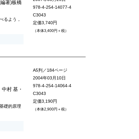
(編著)
板橋
978-4-254-14077-4
C3043
べるよう，
定価3,740円
（本体3,400円＋税）
A5判／184ページ
2004年03月10日
978-4-254-14064-4
・
中村 基
・
C3043
定価3,190円
基礎的原理
（本体2,900円＋税）