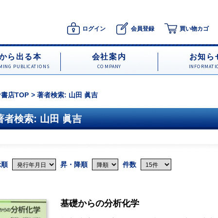
ログイン
会員登録
買い物カゴ
から出る本
会社案内
お知ら
ING PUBLICATIONS
COMPANY
INFORMATI
書店TOP
著者検索: 山田 眞吉
著者検索: 山田 眞吉
示順
昇・降順
件数
基礎からの分析化学