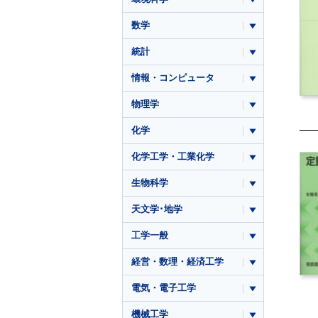
数学
統計
情報・コンピュータ
物理学
化学
化学工学・工業化学
生物科学
天文学･地学
工学一般
経営・数理・経済工学
電気・電子工学
機械工学