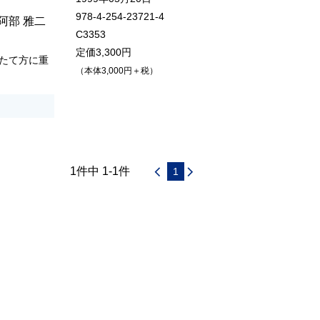
978-4-254-23721-4
阿部 雅二
C3353
定価3,300円
たて方に重
（本体3,000円＋税）
1件中 1-1件
1