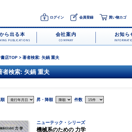
ログイン
会員登録
買い物カゴ
から出る本
会社案内
お知ら
ING PUBLICATIONS
COMPANY
INFORMATI
書店TOP
著者検索: 矢鍋 重夫
著者検索: 矢鍋 重夫
示順
昇・降順
件数
ニューテック・シリーズ
機械系のための 力学