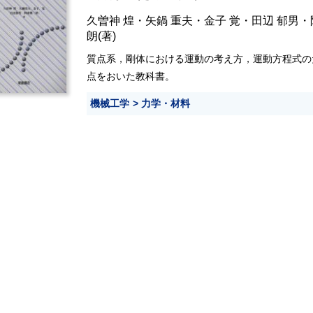
久曽神 煌
・
矢鍋 重夫
・
金子 覚
・
田辺 郁男
・
朗
(著)
質点系，剛体における運動の考え方，運動方程式の
点をおいた教科書。
機械工学
力学・材料