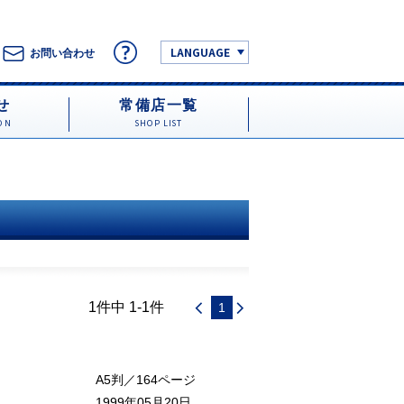
LANGUAGE
お問い合わせ
せ
常備店一覧
ON
SHOP LIST
1件中 1-1件
1
A5判／164ページ
1999年05月20日