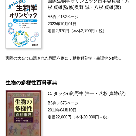
国際生物学オリンピック日本委員会
・
八
杉 貞雄
(監修)
奥野 誠
・
八杉 貞雄
(著)
A5判／152ページ
2023年10月01日
定価2,970円（本体2,700円＋税）
実際の大会で出題された問題を例に，動物解剖学・生理学を解説。
生物の多様性百科事典
C. タッジ
(著)
野中 浩一
・
八杉 貞雄
(訳)
B5判／676ページ
2011年04月10日
定価22,000円（本体20,000円＋税）