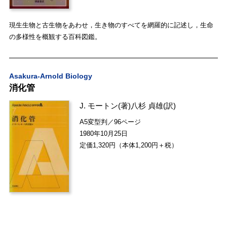
現生生物と古生物をあわせ，生き物のすべてを網羅的に記述し，生命
の多様性を概観する百科図鑑。
Asakura-Arnold Biology
消化管
J. モートン
(著)
八杉 貞雄
(訳)
A5変型判／96ページ
1980年10月25日
定価1,320円（本体1,200円＋税）