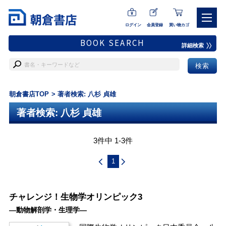
ログイン
会員登録
買い物カゴ
BOOK SEARCH
詳細検索
朝倉書店TOP
著者検索: 八杉 貞雄
著者検索: 八杉 貞雄
3件中 1-3件
1
チャレンジ！生物学オリンピック3
―動物解剖学・生理学―