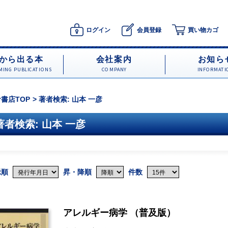
ログイン
会員登録
買い物カゴ
から出る本
会社案内
お知ら
ING PUBLICATIONS
COMPANY
INFORMATI
書店TOP
著者検索: 山本 一彦
著者検索: 山本 一彦
示順
昇・降順
件数
アレルギー病学 （普及版）