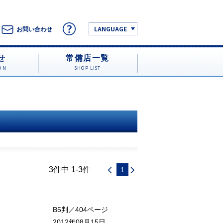
LANGUAGE
お問い合わせ
せ
常備店一覧
ON
SHOP LIST
3件中 1-3件
1
B5判／404ページ
2012年08月15日