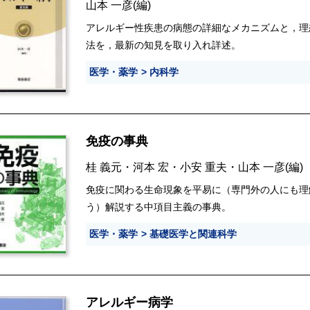
山本 一彦
(編)
アレルギー性疾患の病態の詳細なメカニズムと，理
法を，最新の知見を取り入れ詳述。
医学・薬学
内科学
免疫の事典
桂 義元
・
河本 宏
・
小安 重夫
・
山本 一彦
(編)
免疫に関わる生命現象を平易に（専門外の人にも理
う）解説する中項目主義の事典。
医学・薬学
基礎医学と関連科学
アレルギー病学