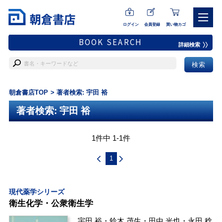
ログイン
会員登録
買い物カゴ
BOOK SEARCH
詳細検索
朝倉書店TOP
著者検索: 宇田 裕
著者検索: 宇田 裕
1件中 1-1件
1
現代薬学シリーズ
衛生化学・公衆衛生学
宇田 裕
・
鈴木 茂生
・
田中 光也
・
永田 稔