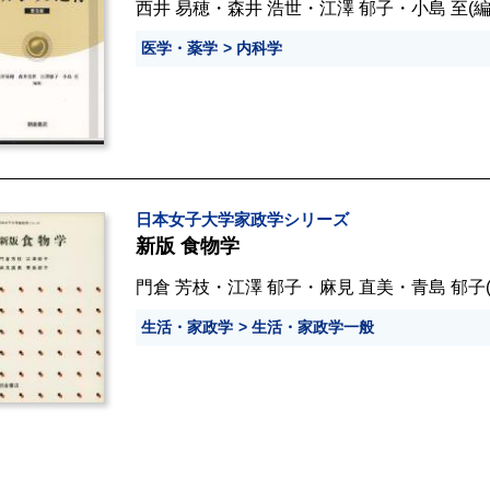
西井 易穂
・
森井 浩世
・
江澤 郁子
・
小島 至
(編
医学・薬学
内科学
日本女子大学家政学シリーズ
新版 食物学
門倉 芳枝
・
江澤 郁子
・
麻見 直美
・
青島 郁子
生活・家政学
生活・家政学一般