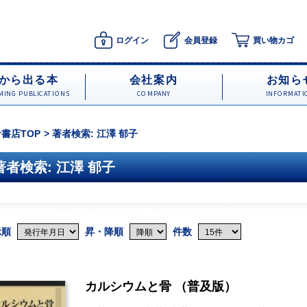
ログイン
会員登録
買い物カゴ
から出る本
会社案内
お知ら
ING PUBLICATIONS
COMPANY
INFORMATI
書店TOP
著者検索: 江澤 郁子
著者検索: 江澤 郁子
示順
昇・降順
件数
カルシウムと骨 （普及版）