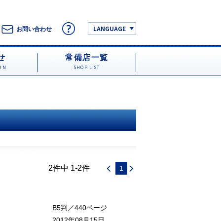
LANGUAGE
お問い合わせ
せ
常備店一覧
ON
SHOP LIST
2件中 1-2件
1
B5判／440ページ
2012年08月15日