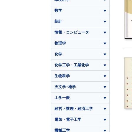
数学
統計
情報・コンピュータ
物理学
化学
化学工学・工業化学
生物科学
天文学･地学
工学一般
経営・数理・経済工学
電気・電子工学
機械工学