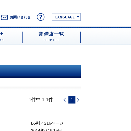
LANGUAGE
お問い合わせ
せ
常備店一覧
ON
SHOP LIST
1件中 1-1件
1
B5判／216ページ
2014年07月15日