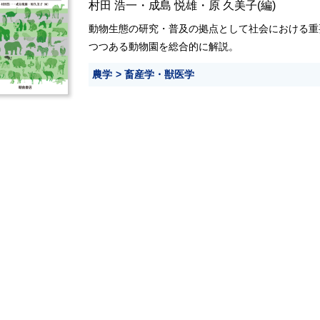
村田 浩一
・
成島 悦雄
・
原 久美子
(編)
動物生態の研究・普及の拠点として社会における重
つつある動物園を総合的に解説。
農学
畜産学・獣医学