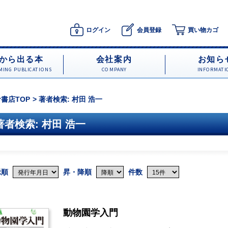
ログイン
会員登録
買い物カゴ
から出る本
会社案内
お知ら
ING PUBLICATIONS
COMPANY
INFORMATI
書店TOP
著者検索: 村田 浩一
著者検索: 村田 浩一
示順
昇・降順
件数
動物園学入門