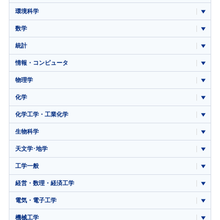
環境科学
数学
統計
情報・コンピュータ
物理学
化学
化学工学・工業化学
生物科学
天文学･地学
工学一般
経営・数理・経済工学
電気・電子工学
機械工学