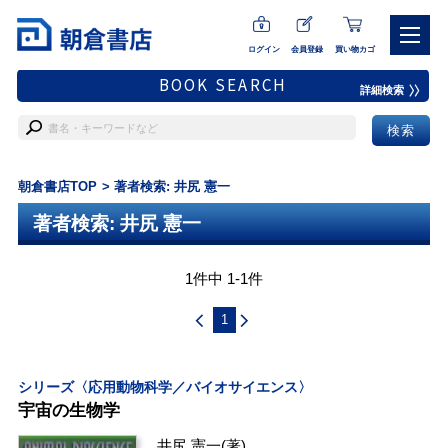
ログイン
会員登録
買い物カゴ
BOOK SEARCH
詳細検索
朝倉書店TOP
著者検索: 井尻 憲一
著者検索: 井尻 憲一
1件中 1-1件
1
シリーズ〈応用動物科学／バイオサイエンス〉
宇宙の生物学
井尻 憲一
(著)