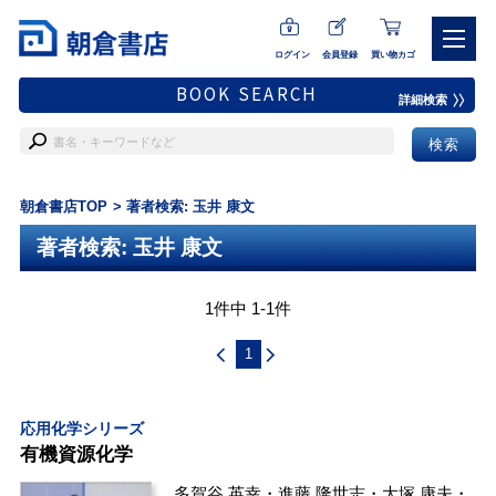
ログイン
会員登録
買い物カゴ
BOOK SEARCH
詳細検索
朝倉書店TOP
著者検索: 玉井 康文
著者検索: 玉井 康文
1件中 1-1件
1
応用化学シリーズ
有機資源化学
多賀谷 英幸
・
進藤 隆世志
・
大塚 康夫
・