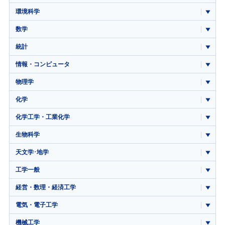
環境科学
数学
統計
情報・コンピュータ
物理学
化学
化学工学・工業化学
生物科学
天文学･地学
工学一般
経営・数理・経済工学
電気・電子工学
機械工学