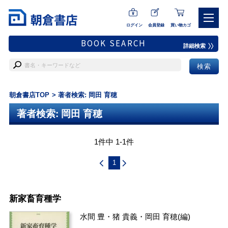
ログイン
会員登録
買い物カゴ
BOOK SEARCH
詳細検索
朝倉書店TOP
著者検索: 岡田 育穂
著者検索: 岡田 育穂
1件中 1-1件
1
新家畜育種学
水間 豊
・
猪 貴義
・
岡田 育穂
(編)