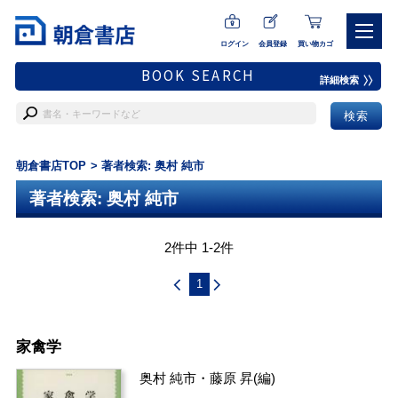
ログイン
会員登録
買い物カゴ
BOOK SEARCH
詳細検索
朝倉書店TOP
著者検索: 奥村 純市
著者検索: 奥村 純市
2件中 1-2件
1
家禽学
奥村 純市
・
藤原 昇
(編)